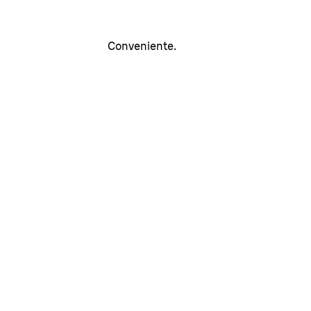
Conveniente.
O único disp
de luz pulsa
sensor do to