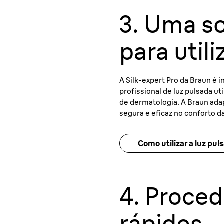
3. Uma so
para util
A Silk-expert Pro da Braun é 
profissional de luz pulsada ut
de dermatologia. A Braun adap
segura e eficaz no conforto da
Como utilizar a luz pul
4. Proce
rápidos.