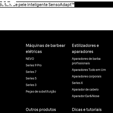
nte
 do tom de pele inteligente SensoAdapt™
™
e e adapta a
e mais eficaz.
Máquinas de barbear
Estilizadores e
elétricas
aparadores
NEVO
Aparadores de barba
profissionais
Series 9 Pro
Aparadores Tudo em Um
Series 7
Aparadores corporais
Series 5
Series X
Series 3
Aparador de cabelo
Peças de substituição
Aparador Ear&Nose
Outros produtos
Dicas e tutoriais