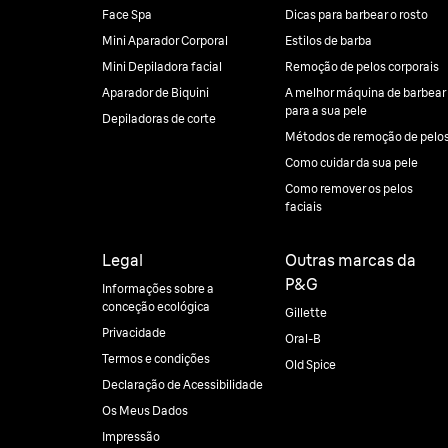
Face Spa
Dicas para barbear o rosto
Mini Aparador Corporal
Estilos de barba
Mini Depiladora facial
Remoção de pelos corporais
Aparador de Biquini
A melhor máquina de barbear
para a sua pele
Depiladoras de corte
Métodos de remoção de pelo
Como cuidar da sua pele
Como remover os pelos
faciais
Legal
Outras marcas da
P&G
Informações sobre a
conceção ecológica
Gillette
Privacidade
Oral-B
Termos e condições
Old Spice
Declaração de Acessibilidade
Os Meus Dados
Impressão