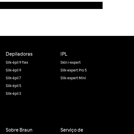
Depiladoras
IPL
Silk·épil 9 flex
Skin i·expert
Silk·épil 9
Silk·expert Pro 5
Silk·épil 7
Silk·expert Mini
Silk·épil 5
Silk·épil 3
Sobre Braun
Serviço de