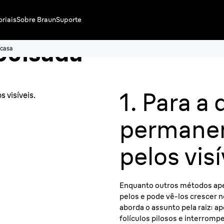
ra
oriais
Sobre Braun
Suporte
 pulsada
 casa
a Braun
1. Para a
 visíveis.
permane
pelos visí
Enquanto outros métodos a
pelos e pode vê-los crescer n
aborda o assunto pela raiz: a
folículos pilosos e interromp