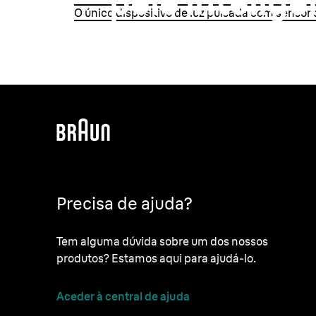
pele intelige
O único dispositivo de luz pulsada com sensor
SensoAdapt
Analisa continuamente o seu tom de pel
intensidade para um tratamento seguro 
Descubra mais
Precisa de ajuda?
Tem alguma dúvida sobre um dos nossos
produtos? Estamos aqui para ajudá-lo.
Aceder à central de ajuda