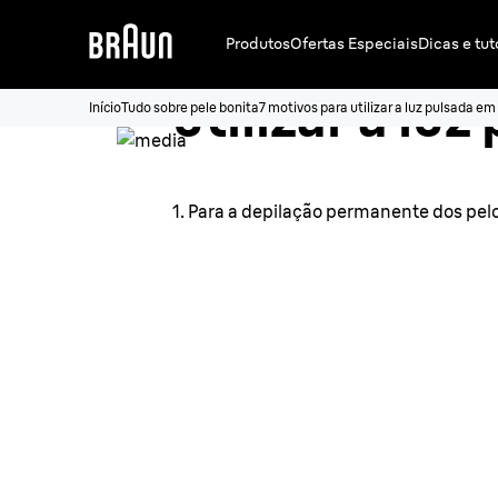
7 motivos pa
Produtos
Ofertas Especiais
Dicas e tut
utilizar a luz
Início
Tudo sobre pele bonita
7 motivos para utilizar a luz pulsada em
em casa com 
1. Para a depilação permanente dos pelos