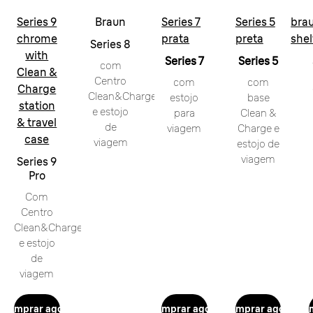
Series 9
Braun
Series 7
Series 5
bra
chrome
prata
preta
shel
Series 8
with
Series 7
Series 5
com
Clean &
Centro
com
com
Charge
Clean&Charge
estojo
base
station
e estojo
para
Clean &
& travel
de
viagem
Charge e
case
viagem
estojo de
viagem
Series 9
Pro
Com
Centro
Clean&Charge
e estojo
de
viagem
Comprar agora
Comprar agora
Comprar agora
Com