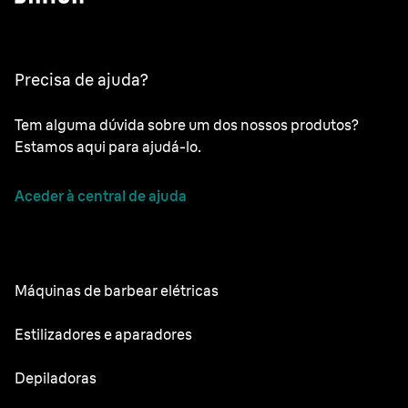
Precisa de ajuda?
Tem alguma dúvida sobre um dos nossos produtos?
Estamos aqui para ajudá-lo.
Aceder à central de ajuda
Máquinas de barbear elétricas
NEVO
Estilizadores e aparadores
Series 9 Pro
Aparadores de barba profissionais
Depiladoras
Series 7
Aparadores Tudo em Um