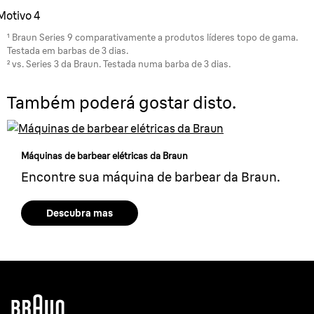
Motivo 4
¹ Braun Series 9 comparativamente a produtos líderes topo de gama.
Testada em barbas de 3 dias.
² vs. Series 3 da Braun. Testada numa barba de 3 dias.
Também poderá gostar disto.
Máquinas de barbear elétricas da Braun
Encontre sua máquina de barbear da Braun.
Descubra mas