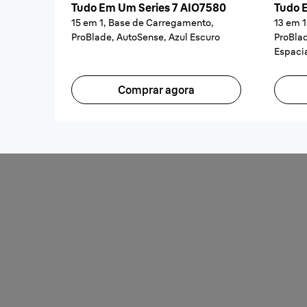
Tudo Em Um Series 7 AIO7580
Tudo 
15 em 1, Base de Carregamento,
13 em 
ProBlade, AutoSense, Azul Escuro
ProBla
Espaci
Comprar agora