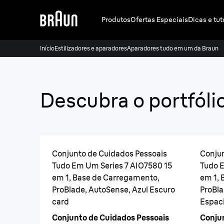
Produtos
Ofertas Especiais
Dicas e tut
Início
Estilizadores e aparadores
Aparadores tudo em um da Braun
Descubra
o portfól
Conjunto de Cuidados Pessoais
Conjun
Tudo Em Um Series 7 AIO7580 15
Tudo E
em 1, Base de Carregamento,
em 1, 
ProBlade, AutoSense, Azul Escuro
ProBla
card
Espaci
Conjunto de Cuidados Pessoais
Conju