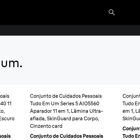
dor tudo em um
 um.
issional e 100% sem esforço da
és.
oais
Conjunto de Cuidados Pessoais
Conjunt
40 11
Tudo Em Um Series 5 AIO5560
Tudo E
o,
Aparador 11 em 1, Lâmina Ultra-
em 1, L
Escuro
afiada, SkinGuard para Corpo,
SkinGua
Cinzento card
Conjun
soais
Conjunto de Cuidados Pessoais
Tudo E