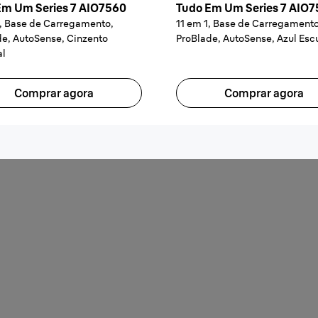
Em Um Series 7 AIO7560
Tudo Em Um Series 7 AIO
1, Base de Carregamento,
11 em 1, Base de Carregamento
de, AutoSense, Cinzento
ProBlade, AutoSense, Azul Esc
al
Comprar agora
Comprar agora