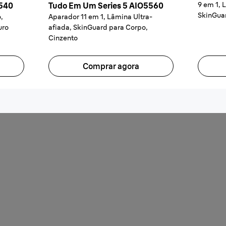
9 em 1, 
7540
Tudo Em Um Series 5 AIO5560
SkinGuar
,
Aparador 11 em 1, Lâmina Ultra-
uro
afiada, SkinGuard para Corpo,
Cinzento
Comprar agora