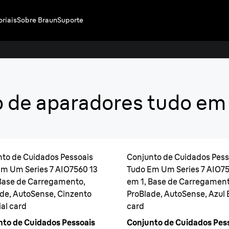
oriais
Sobre Braun
Suporte
Apara
io de aparadores tudo em
Styling prof
cabeça aos p
to de Cuidados Pessoais
Conjunto de Cuidados Pess
m Um Series 7 AIO7560 13
Tudo Em Um Series 7 AIO75
Base de Carregamento,
em 1, Base de Carregament
de, AutoSense, Cinzento
ProBlade, AutoSense, Azul 
al card
card
nto de Cuidados Pessoais
Conjunto de Cuidados Pes