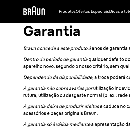
Produtos
Ofertas Especiais
Dicas e tut
Garantia
Braun concede a este produto 3
anos de garantia 
Dentro do período de garantia
qualquer defeito do
aparelho novo, segundo o nosso critério, sem qual
Dependendo da disponibilidade,
a troca poderá c
A garantia não cobre avarias por
utilização indevi
rutura, utilização ou desgaste normal (p. ex.: red
A garantia deixa de produzir efeitos
e caduca no c
acessórios e peças originais Braun.
A garantia só é válida mediante
a apresentação da