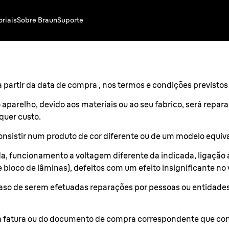
oriais
Sobre Braun
Suporte
a partir da data de compra , nos termos e condições previstos 
 aparelho, devido aos materiais ou ao seu fabrico, será repa
quer custo.
onsistir num produto de cor diferente ou de um modelo equiv
da, funcionamento a voltagem diferente da indicada, ligação 
e e bloco de lâminas), defeitos com um efeito insignificante n
aso de serem efetuadas reparações por pessoas ou entidades 
 fatura ou do documento de compra correspondente que con