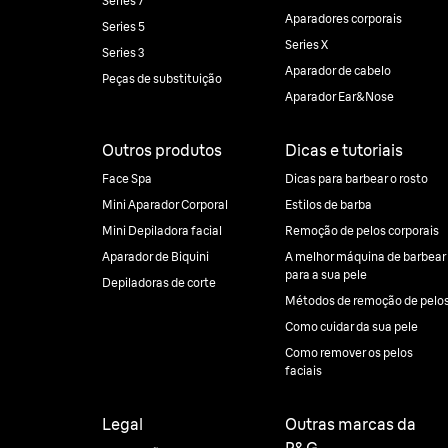
Series 7
Aparadores corporais
Series 5
Series X
Series 3
Aparador de cabelo
Peças de substituição
Aparador Ear&Nose
Outros produtos
Dicas e tutoriais
Face Spa
Dicas para barbear o rosto
Mini Aparador Corporal
Estilos de barba
Mini Depiladora facial
Remoção de pelos corporais
Aparador de Biquini
A melhor máquina de barbear
para a sua pele
Depiladoras de corte
Métodos de remoção de pelo
Como cuidar da sua pele
Como remover os pelos
faciais
Legal
Outras marcas da