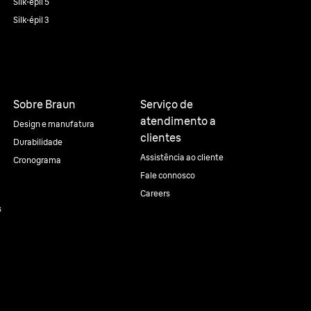
Silk·épil 5
Silk·épil 3
Sobre Braun
Serviço de
atendimento a
Design e manufatura
clientes
Durabilidade
Assistência ao cliente
Cronograma
Fale connosco
Careers
s