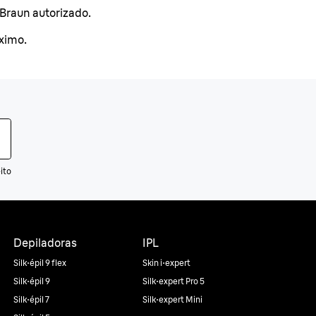
 Braun autorizado.
óximo.
ito
Depiladoras
IPL
Silk·épil 9 flex
Skin i·expert
Silk·épil 9
Silk·expert Pro 5
Silk·épil 7
Silk·expert Mini